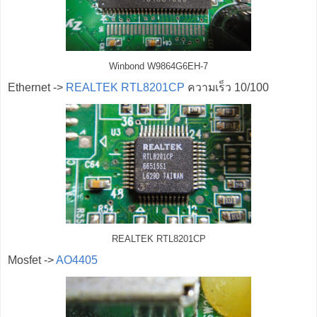
Winbond W9864G6EH-7
Ethernet ->
REALTEK RTL8201CP
ความเร็ว 10/100
REALTEK RTL8201CP
Mosfet ->
AO4405