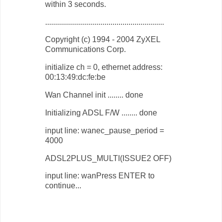
within 3 seconds.
............................................................
Copyright (c) 1994 - 2004 ZyXEL
Communications Corp.
initialize ch = 0, ethernet address:
00:13:49:dc:fe:be
Wan Channel init ........ done
Initializing ADSL F/W ........ done
input line: wanec_pause_period =
4000
ADSL2PLUS_MULTI(ISSUE2 OFF)
input line: wanPress ENTER to
continue...