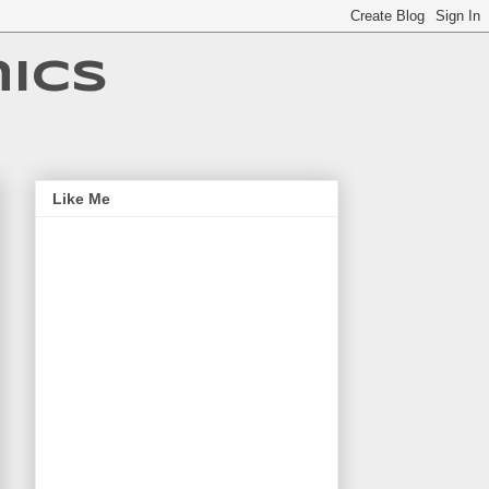
ics
Like Me