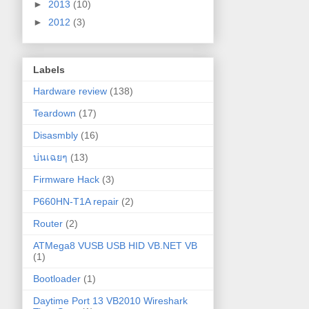
►
2013
(10)
►
2012
(3)
Labels
Hardware review
(138)
Teardown
(17)
Disasmbly
(16)
บ่นเฉยๆ
(13)
Firmware Hack
(3)
P660HN-T1A repair
(2)
Router
(2)
ATMega8 VUSB USB HID VB.NET VB
(1)
Bootloader
(1)
Daytime Port 13 VB2010 Wireshark